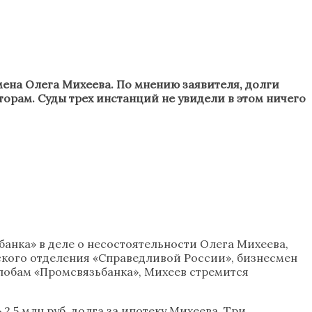
мена Олега Михеева. По мнению заявителя, долги
орам. Суды трех инстанций не увидели в этом ничего
анка» в деле о несостоятельности Олега Михеева,
дского отделения «Справедливой России», бизнесмен
жалобам «Промсвязьбанка», Михеев стремится
,5 млн руб. долга за ипотеку Михеева. Три