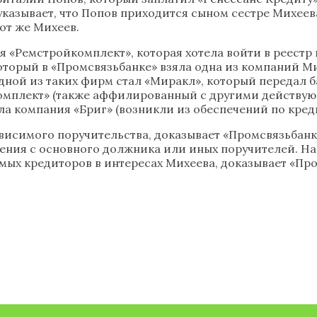
указывает, что Попов приходится сыном сестре Михеев
от же Михеев.
ия «Ремстройкомплект», которая хотела войти в реест
который в «Промсвязьбанке» взяла одна из компаний Ми
ной из таких фирм стал «Миракл», который передал б
омплект» (также аффилированный с другими действую
вила компания «Бриг» (возникли из обеспечений по кре
ависимого поручительства, доказывает «Промсвязьбанк
щения с основного должника или иных поручителей. Н
ых кредиторов в интересах Михеева, доказывает «Про