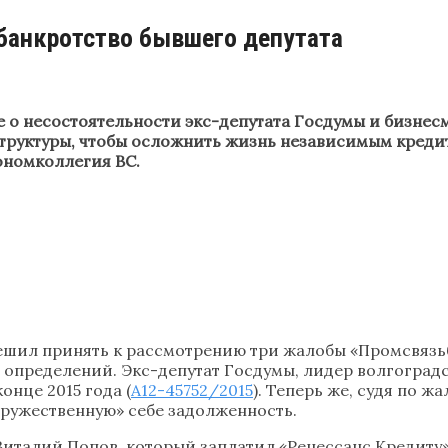
 банкротство бывшего депутата
е о несостоятельности экс-депутата Госдумы и бизнес
труктуры, чтобы осложнить жизнь независимым кредит
ономколлегия ВС.
ешил принять к рассмотрению три жалобы «Промсвязьб
а, определений. Экс-депутат Госдумы, лидер волгогра
онце 2015 года (
А12-45752/2015
). Теперь же, судя по 
дружественную» себе задолженность.
италий Попов, который заплатил «Ренессанс Кредиту» 2