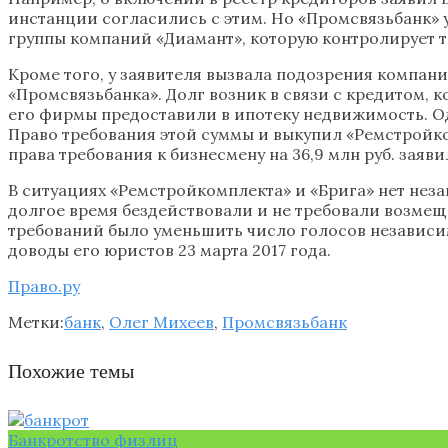
инстанции согласились с этим. Но «Промсвязьбанк» 
группы компаний «Диамант», которую контролирует т
Кроме того, у заявителя вызвала подозрения компан
«Промсвязьбанка». Долг возник в связи с кредитом, 
его фирмы предоставили в ипотеку недвижимость. Од
Право требования этой суммы и выкупил «Ремстройк
права требования к бизнесмену на 36,9 млн руб. зая
В ситуациях «Ремстройкомплекта» и «Брига» нет нез
долгое время бездействовали и не требовали возме
требований было уменьшить число голосов независим
доводы его юристов 23 марта 2017 года.
Право.ру
Метки:
банк
,
Олег Михеев
,
Промсвязьбанк
Похожие темы
Банкротство физлиц