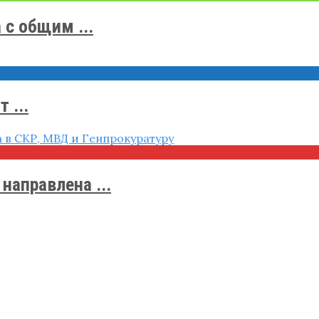
с общим ...
 ...
направлена ...