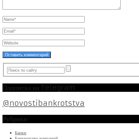
Подписка на Telegram
@novostibankrotstva
Рубрики
Банки
Банкротство компаний