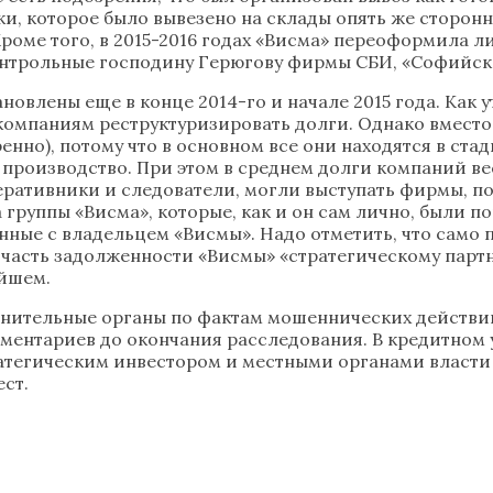
и, которое было вывезено на склады опять же сторон
Кроме того, в 2015-2016 годах «Висма» переоформила л
контрольные господину Герюгову фирмы СБИ, «Софийск
овлены еще в конце 2014-го и начале 2015 года. Как 
компаниям реструктуризировать долги. Однако вместо
енно), потому что в основном все они находятся в ста
производство. При этом в среднем долги компаний вес
еративники и следователи, могли выступать фирмы, п
группы «Висма», которые, как и он сам лично, были п
анные с владельцем «Висмы». Надо отметить, что само
часть задолженности «Висмы» «стратегическому партн
ейшем.
анительные органы по фактам мошеннических действи
мментариев до окончания расследования. В кредитном 
ратегическим инвестором и местными органами власт
ст.