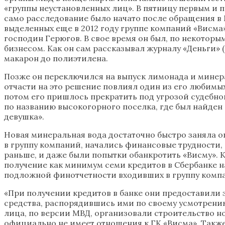
«группы неустановленных лиц». В пятницу первым и 
само расследование было начато после обращения в 
выделенных еще в 2012 году группе компаний «Висма
господин Герюгов. В свое время он был, по некоторы
бизнесом. Как он сам рассказывал журналу «Деньги» (с
макарон до полиэтилена.
Позже он переключился на выпуск лимонада и минера
отчасти на это решение повлиял один из его любимы
потом его пришлось прекратить под угрозой судебног
по названию высокогорного поселка, где был найден 
девушка».
Новая минеральная вода достаточно быстро заняла оп
в группу компаний, начались финансовые трудности,
раньше, и даже были попытки обанкротить «Висму». К
получение как минимум семи кредитов в Сбербанке на
подложной финотчетности входивших в группу комп
«При получении кредитов в банке они предоставили 
средства, распорядившись ими по своему усмотрению
лица, по версии МВД, организовали строительство но
официально не имеет отношения к ГК «Висма». Также 