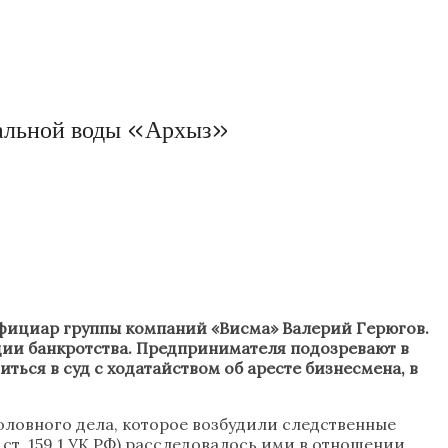
ральной воды «Архыз»
нефициар группы компаний «Висма» Валерий Герюгов.
адии банкротства. Предпринимателя подозревают в
ться в суд с ходатайством об аресте бизнесмена, в
оловного дела, которое возбудили следственные
ст. 159.1 УК РФ) расследовалось ими в отношении