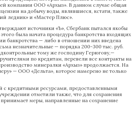
ней компании ООО «Архыз». В данном случае общая
ицензии на добычу воды, являвшиеся, кстати, также
ий ледник» и «Мастер Плюс».
утверждают источники «Ъ», Сбербанк пытался якобы
 этого была начата процедура банкротства входящих
дии банкротства — либо в отношении них введена
ьма незначительные — порядка 200-300 тыс. руб.
одконтрольные тому же господину Герюгову,—
оручителями по кредитам, перевели все контракты на
 производство минералки «Архыз» продолжается. На
еру» — ООО «Дельта», которое намерено не только
й с кредитными ресурсами, предоставленными
учреждении отметили также, что для сохранения
и принимает меры, направленные на сохранение