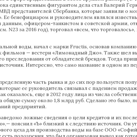
пока единственным фигурантом дела стал Валерий Герю
МВД представителей Сбербанка, которые заявили о мо
». Ее бенефициаром и руководителем являлся извест
м данным, офицером-танкистом в советской армии, отк
м. N23 за 2016 год), торговал «всем, что торговалось
льной воды, начал с марки Fructis, основав компанию
х фильмов — вестерн «Лимонадный Джо». Также шел вы
о преследования от обладателей брендов. Тогда пришл
источник. Интересно, что само название в одном из пе
ределенную часть рынка и до сих пор пользуется попу
 которые ее руководитель связывал с падением прода
ак оказалось, еще в 2012 году лица из числа собстве
 общую сумму около 1,8 млрд руб. Сделано это было, 
аний предприятий.
заведомо ложные сведения о цели кредитов и их посл
»,— пояснил «Ъ» близкий к следствию источник. Он ут
вого цеха для производства воды на базе ООО «Софий
есть подозрения, что был организован вывоз как готов