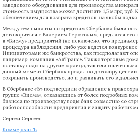
заводского оборудования для производства минералк
стоимость имущества может достигать 1,5 млрд руб. 
обеспечением для возврата кредитов, на якобы под
Между тем выплаты по кредитам Сбербанка были остан
договориться с Валерием Герюговым, предлагая его 
в «Висму» предприятий (не исключено, что преднамер
процедура наблюдения, либо уже ведется конкурсное 
Инициаторами же банкротства, как предполагают оп
например, компания «АлТранс». Также торговые дома 
поставку воды на другие юрлица, так или иначе связ
данный момент Сбербанк продал по договору цессии 
сохранить производство, но и развивать его в дальн
В Сбербанке «Ъ» подтвердили обращение в правоохр
группе «Висма», отказавшись от более подробных ко
бизнеса по производству воды банк совместно со ст
работоспособности предприятия и защиту рабочих ме
Сергей Сергеев
КоммерсантЪ