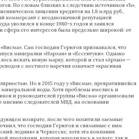
гов. По словам близких к следствию источников «Ъ»,
шенническом хищении кредитов на 1,8 млрд руб.,
ный коммерсант с неоднозначной репутацией
уда уволился в конце 1980-х годов и занялся
», и сфера его интересов была предельно широкой: от
 «Висма». Сам господин Герюгов признавался, что
пуск минералки «Нарзан» и «Ессентуки». Однако
ось искать новую марку, которой и стал «Архыз» —
реводов с местного наречия означает «красивая
лярностью. Но в 2015 году у «Висмы», превратившейся
ж минеральной воды. Хотя проблемы имелись и
нников и руководителей группы «Висма» организовали
по мнению следователей МВД, на основании
едующем возврате, после чего похитили заемные
очнил, что господин Герюгов и связанные с ним
ский ледник» в Черкесске, хотя эта компания
ой продукции, которая находилась в залоге, так и