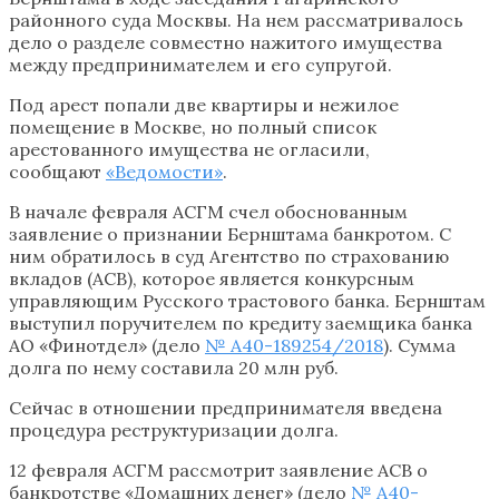
районного суда Москвы. На нем рассматривалось
дело о разделе совместно нажитого имущества
между предпринимателем и его супругой.
Под арест попали две квартиры и нежилое
помещение в Москве, но полный список
арестованного имущества не огласили,
сообщают
«Ведомости»
.
В начале февраля АСГМ счел обоснованным
заявление о признании Бернштама банкротом. С
ним обратилось в суд Агентство по страхованию
вкладов (АСВ), которое является конкурсным
управляющим Русского трастового банка. Бернштам
выступил поручителем по кредиту заемщика банка
АО «Финотдел» (дело
№ А40-189254/2018
). Сумма
долга по нему составила 20 млн руб.
Сейчас в отношении предпринимателя введена
процедура реструктуризации долга.
12 февраля АСГМ рассмотрит заявление АСВ о
банкротстве «Домашних денег» (дело
№ А40-