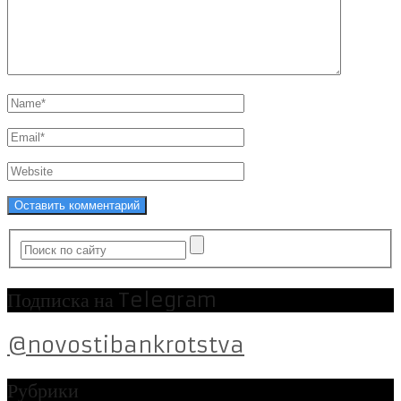
Подписка на Telegram
@novostibankrotstva
Рубрики