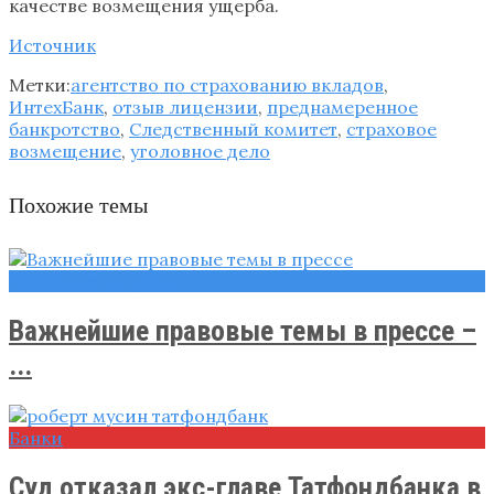
качестве возмещения ущерба.
Источник
Метки:
агентство по страхованию вкладов
,
ИнтехБанк
,
отзыв лицензии
,
преднамеренное
банкротство
,
Следственный комитет
,
страховое
возмещение
,
уголовное дело
Похожие темы
Правовые вопросы
Важнейшие правовые темы в прессе –
...
Банки
Суд отказал экс-главе Татфондбанка в