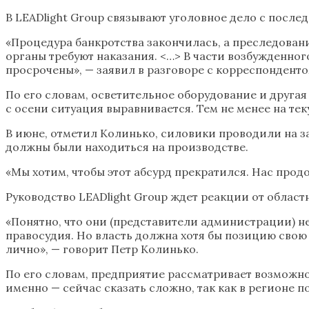
В LEADlight Group связывают уголовное дело с после
«Процедура банкротства закончилась, а преследован
органы требуют наказания. <…> В части возбужденног
просрочены», — заявил в разговоре с корреспонденто
По его словам, осветительное оборудование и друга
с осени ситуация выравнивается. Тем не менее на те
В июне, отметил Колинько, силовики проводили на за
должны были находиться на производстве.
«Мы хотим, чтобы этот абсурд прекратился. Нас продо
Руководство LEADlight Group ждет реакции от облас
«Понятно, что они (представители администрации) н
правосудия. Но власть должна хотя бы позицию свою 
лично», — говорит Петр Колинько.
По его словам, предприятие рассматривает возможно
именно — сейчас сказать сложно, так как в регионе