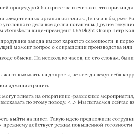
дней процедурой банкротства и считают, что причин дл
ия следственных органов остались. Деньги в бюджет Р
о уголовного дела все долги погашены. Другие текущи
м vtomske.ru вице-президент LEADlight Group Петр Ко
я продукция завода имеют характер сезонности: в пер
кущий момент вопрос о сокращении производства или о
воде обыски. На несколько часов, по его словам, были
лжают вызывать на допросы, не всегда ведут себя корр
тной администрации.
е могут влиять на оперативно-разыскные мероприятия
высказать по этому поводу. <…> Мы пытаемся сейчас в
сть выйти на пикет. Такую идею предложили сотрудник
 по-прежнему действует режим повышенной готовности 