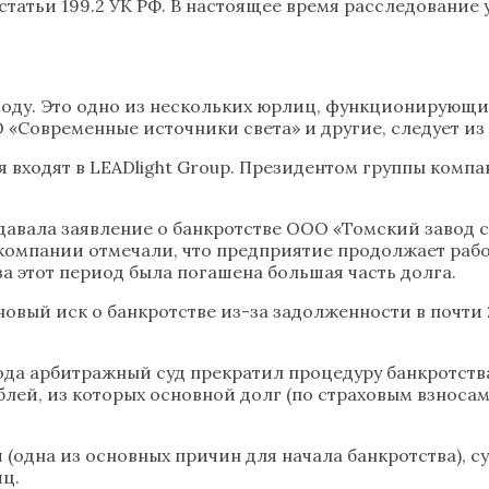
1 статьи 199.2 УК РФ. В настоящее время расследовани
году. Это одно из нескольких юрлиц, функционирующих
«Современные источники света» и другие, следует из д
 входят в LEADlight Group. Президентом группы компа
одавала заявление о банкротстве ООО «Томский завод 
омпании отмечали, что предприятие продолжает работа
за этот период была погашена большая часть долга.
овый иск о банкротстве из-за задолженности в почти 
ода арбитражный суд прекратил процедуру банкротства
блей, из которых основной долг (по страховым взносам
 (одна из основных причин для начала банкротства), с
яц.