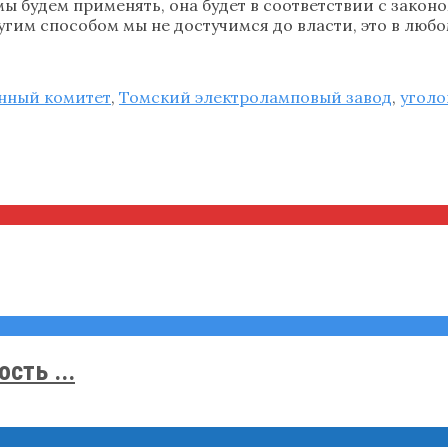
будем применять, она будет в соответствии с законом
угим способом мы не достучимся до власти, это в люб
нный комитет
,
Томский электроламповый завод
,
уголо
сть ...