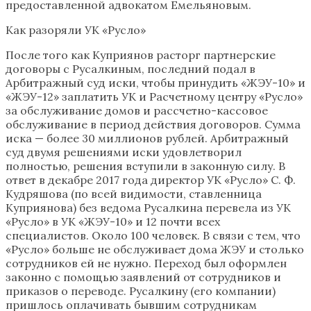
предоставленной адвокатом Емельяновым.
Как разоряли УК «Русло»
После того как Куприянов расторг партнерские
договоры с Русалкиным, последний подал в
Арбитражный суд иски, чтобы принудить «ЖЭУ-10» и
«ЖЭУ-12» заплатить УК и Расчетному центру «Русло»
за обслуживание домов и рассчетно-кассовое
обслуживание в период действия договоров. Сумма
иска — более 30 миллионов рублей. Арбитражный
суд двумя решениями иски удовлетворил
полностью, решения вступили в законную силу. В
ответ в декабре 2017 года директор УК «Русло» С. Ф.
Кудряшова (по всей видимости, ставленница
Куприянова) без ведома Русалкина перевела из УК
«Русло» в УК «ЖЭУ-10» и 12 почти всех
специалистов. Около 100 человек. В связи с тем, что
«Русло» больше не обслуживает дома ЖЭУ и столько
сотрудников ей не нужно. Переход был оформлен
законно с помощью заявлений от сотрудников и
приказов о переводе. Русалкину (его компании)
пришлось оплачивать бывшим сотрудникам