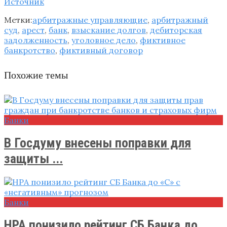
Источник
Метки:
арбитражные управляющие
,
арбитражный
суд
,
арест
,
банк
,
взыскание долгов
,
дебиторская
задолженность
,
уголовное дело
,
фиктивное
банкротство
,
фиктивный договор
Похожие темы
Банки
​В Госдуму внесены поправки для
защиты ...
Банки
НРА понизило рейтинг СБ Банка до ...