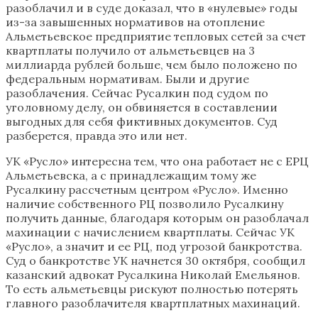
разоблачил и в суде доказал, что в «нулевые» годы
из-за завышенных нормативов на отопление
Альметьевское предприятие тепловых сетей за счет
квартплаты получило от альметьевцев на 3
миллиарда рублей больше, чем было положено по
федеральным нормативам. Были и другие
разоблачения. Сейчас Русалкин под судом по
уголовному делу, он обвиняется в составлении
выгодных для себя фиктивных документов. Суд
разберется, правда это или нет.
УК «Русло» интересна тем, что она работает не с ЕРЦ
Альметьевска, а с принадлежащим тому же
Русалкину рассчетным центром «Русло». Именно
наличие собственного РЦ позволило Русалкину
получить данные, благодаря которым он разоблачал
махинации с начислением квартплаты. Сейчас УК
«Русло», а значит и ее РЦ, под угрозой банкротства.
Суд о банкротстве УК начнется 30 октября, сообщил
казанский адвокат Русалкина Николай Емельянов.
То есть альметьевцы рискуют полностью потерять
главного разоблачителя квартплатных махинаций.