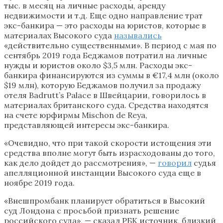
тыс. в месяц на личные расходы, аренду
недвижимости и т.д. Еще одно направление трат
экс-банкира — это расходы на юристов, которые в
материалах Высокого суда
назывались
«действительно существенными». В период с мая по
сентябрь 2019 года Беджамов потратил на личные
нужды и юристов около $3,5 млн. Расходы экс-
банкира финансируются из суммы в €17,4 млн (около
$19 млн), которую Беджамов получил за продажу
отеля Badrutt’s Palace в Швейцарии, говорилось в
материалах британского суда. Средства находятся
на счете юрфирмы Mischon de Reya,
представляющей интересы экс-банкира.
«Очевидно, что при такой скорости истощения эти
средства вполне могут быть израсходованы до того,
как дело дойдет до рассмотрения», —
говорил
судья
апелляционной инстанции Высокого суда еще в
ноябре 2019 года.
«Внешпромбанк планирует обратиться в Высокий
суд Лондона с просьбой признать решение
российского суда», — сказал РБК источник, близкий