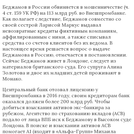
Беджамов в России обвиняется в мошенничестве (ч.
4 ст. 159 УК РФ) на 113 млрд руб. во Внешпромбанке.
Как полагает следствие, Беджамов совместно со
своей сестрой Ларисой Маркус выдавал
невозвратные кредиты фиктивным компаниям,
аффилированным с ними, а также списывал
средства со счетов клиентов без их ведома. В
настоящее время решается вопрос о выдаче
Беджамова в Россию, отмечается в постановлении.
Сейчас Беджамов живет в Лондоне, следует из
материалов британского суда. Его супруга Алина
Золотова и двое их младших детей проживают в
Монако.
Центральный банк отозвал лицензию у
Внешпромбанка в 2016 году, своим кредиторам банк
оказался должен более 200 млрд руб. Чтобы
добиться взыскания активов экс-банкира за
рубежом, Агентство по страхованию вкладов (АСВ)
подало от лица ВПБ иск к Беджамову в Высоком суде
Лондона. В поиске и взыскании активов АСВ
помогает А1 (входит в «Альфа-Групп» Михаила