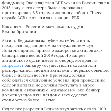
Фридмана). Экс-владелец ВПБ уехал из России еще в
2015 году, а его сестра была задержана и
приговорена к 8,5 годам лишения свободы. Пресс-
служба АСВ не ответила на запрос РБК.
Как арест в России может помочь суду в
Великобритании
Активы Беджамова за рубежом сейчас и так
находятся под запретом на отчуждение — суд
Лондона принял приказ о заморозке активов экс-
банкира еще весной 2019 года. Но запрет
английского судьи имеет оговорку, которая
не
запрещает
банкиру «осуществлять сделки или
распоряжаться своими активами в порядке обычной
бизнес-деятельности». При этом должны
соблюдаться следующие условия: при проведении
сделок выплаты не должны поступать в адрес
компаний, связанных с Беджамовым; экс-банкир
должен уведомлять истцов о всех сделках
стоимостью более £50 тыс.
Суд также разрешил Беджамову тратить около £100