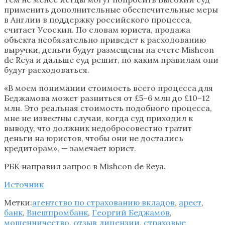
применить дополнительные обеспечительные меры
в Англии в поддержку российского процесса,
считает Усоскин. По словам юриста, продажа
объекта необязательно приведет к расходованию
выручки, деньги будут размещены на счете Mishcon
de Reya и дальше суд решит, по каким правилам они
будут расходоваться.
«В моем понимании стоимость всего процесса для
Беджамова может разниться от £5–6 млн до £10–12
млн. Это реальная стоимость подобного процесса,
мне не известны случаи, когда суд приходил к
выводу, что должник недобросовестно тратит
деньги на юристов, чтобы они не достались
кредиторам», — замечает юрист.
РБК направил запрос в Mishcon de Reya.
Источник
Метки:
агентство по страхованию вкладов
,
арест
,
банк
,
Внешпромбанк
,
Георгий Беджамов
,
мошенничество
,
отзыв лицензии
,
страховые