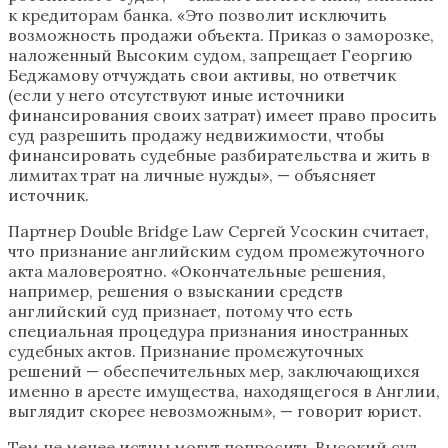
к кредиторам банка. «Это позволит исключить
возможность продажи объекта. Приказ о заморозке,
наложенный Высоким судом, запрещает Георгию
Беджамову отчуждать свои активы, но ответчик
(если у него отсутствуют иные источники
финансирования своих затрат) имеет право просить
суд разрешить продажу недвижимости, чтобы
финансировать судебные разбирательства и жить в
лимитах трат на личные нужды», — объясняет
источник.
Партнер Double Bridge Law Сергей Усоскин считает,
что признание английским судом промежуточного
акта маловероятно. «Окончательные решения,
например, решения о взыскании средств
английский суд признает, потому что есть
специальная процедура признания иностранных
судебных актов. Признание промежуточных
решений — обеспечительных мер, заключающихся
именно в аресте имущества, находящегося в Англии,
выглядит скорее невозможным», — говорит юрист.
Тем не менее истцы могут попросить Высокий суд