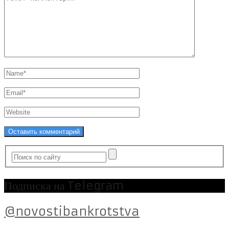
Подписка на Telegram
@novostibankrotstva