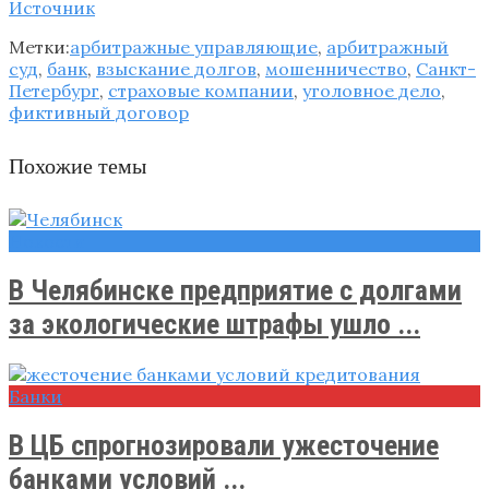
Источник
Метки:
арбитражные управляющие
,
арбитражный
суд
,
банк
,
взыскание долгов
,
мошенничество
,
Санкт-
Петербург
,
страховые компании
,
уголовное дело
,
фиктивный договор
Похожие темы
Новости
В Челябинске предприятие с долгами
за экологические штрафы ушло ...
Банки
В ЦБ спрогнозировали ужесточение
банками условий ...