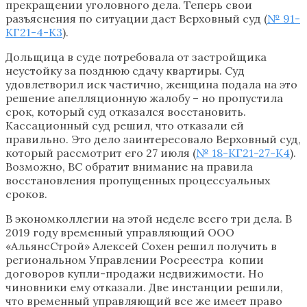
прекращении уголовного дела. Теперь свои
разъяснения по ситуации даст Верховный суд (
№ 91-
КГ21-4-К3
).
Дольщица в суде потребовала от застройщика
неустойку за позднюю сдачу квартиры. Суд
удовлетворил иск частично, женщина подала на это
решение апелляционную жалобу – но пропустила
срок, который суд отказался восстановить.
Кассационный суд решил, что отказали ей
правильно. Это дело заинтересовало Верховный суд,
который рассмотрит его 27 июля (
№ 18-КГ21-27-К4
).
Возможно, ВС обратит внимание на правила
восстановления пропущенных процессуальных
сроков.
В экономколлегии на этой неделе всего три дела. В
2019 году временный управляющий ООО
«АльянсСтрой» Алексей Сохен решил получить в
региональном Управлении Росреестра копии
договоров купли-продажи недвижимости. Но
чиновники ему отказали. Две инстанции решили,
что временный управляющий все же имеет право