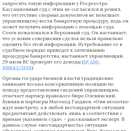
запросить такую информацию у Росреестра.
Кассационный суд с этим не согласился и решил,
что отсутствие спорных документов не помешает
управляющему вести банкротную процедуру, ведь он
может получить информацию с помощью суда.
Сохен пожаловался в Верховный суд. Он настаивает,
что условия совершения сделок нельзя правильно
оценить без этой информации. Истребование ее в
судебном порядке приведет к затягиванию
процедуры банкротства, настаивает управляющий.
29 июля ВС проверит его доводы (
№ А56-
106643/2019
).
Органы государственной власти традиционно
занимают весьма консервативную позицию по
поводу предоставления сведений управляющим,
отмечает парт­нер правового бюро Олевинский,
Буюкян и партнеры Магомед Газдиев. «Они неохотно
идут навстречу, а в любой нестандартной ситуации
предпочитают действовать лишь в соответствии с
прямым указанием суда», – рассказывает эксперт. В
данном случае «нестандартность» ситуации
объяснялась составом владельцев. Ведь формально