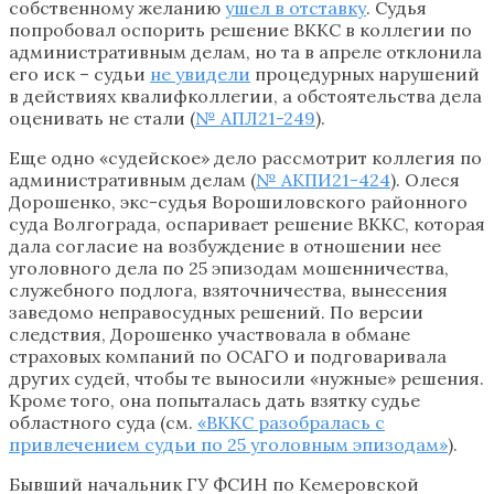
собственному желанию
ушел в отставку
. Судья
попробовал оспорить решение ВККС в коллегии по
административным делам, но та в апреле отклонила
его иск – судьи
не увидели
процедурных нарушений
в действиях квалифколлегии, а обстоятельства дела
оценивать не стали (
№ АПЛ21-249
).
Еще одно «судейское» дело рассмотрит коллегия по
административным делам (
№ АКПИ21-424
). Олеся
Дорошенко, экс-судья Ворошиловского районного
суда Волгограда, оспаривает решение ВККС, которая
дала согласие на возбуждение в отношении нее
уголовного дела по 25 эпизодам мошенничества,
служебного подлога, взяточничества, вынесения
заведомо неправосудных решений. По версии
следствия, Дорошенко участвовала в обмане
страховых компаний по ОСАГО и подговаривала
других судей, чтобы те выносили «нужные» решения.
Кроме того, она попыталась дать взятку судье
областного суда (см.
«ВККС разобралась с
привлечением судьи по 25 уголовным эпизодам»
).
Бывший начальник ГУ ФСИН по Кемеровской