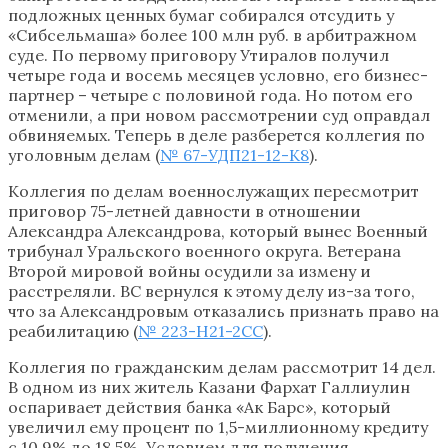
подложных ценных бумаг собирался отсудить у
«Сибсельмаша» более 100 млн руб. в арбитражном
суде. По первому приговору Утиралов получил
четыре года и восемь месяцев условно, его бизнес-
партнер – четыре с половиной года. Но потом его
отменили, а при новом рассмотрении суд оправдал
обвиняемых. Теперь в деле разберется коллегия по
уголовным делам (
№ 67-УДП21-12-К8
).
Коллегия по делам военнослужащих пересмотрит
приговор 75-летней давности в отношении
Александра Александрова, который вынес Военный
трибунал Уральского военного округа. Ветерана
Второй мировой войны осудили за измену и
расстреляли. ВС вернулся к этому делу из-за того,
что за Александровым отказались признать право на
реабилитацию (
№ 223-Н21-2СС
).
Коллегия по гражданским делам рассмотрит 14 дел.
В одном из них житель Казани Фархат Галлиулин
оспаривает действия банка «Ак Барс», который
увеличил ему процент по 1,5-миллионному кредиту
с 10,9% до 18,5%. Условием для получения