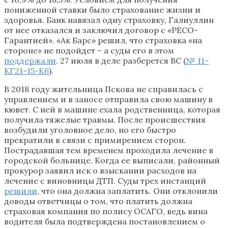
пониженной ставки было страхование жизни и
здоровья. Банк навязал одну страховку, Галиуллин
от нее отказался и заключил договор с «РЕСО-
Гарантией». «Ак Барс» решил, что страховка «на
стороне» не подойдет – а суды его в этом
поддержали
. 27 июля в деле разберется ВС (
№ 11-
КГ21-15-К6
).
В 2018 году жительница Пскова не справилась с
управлением и в заносе отправила свою машину в
кювет. С ней в машине ехала родственница, которая
получила тяжелые травмы. После происшествия
возбудили уголовное дело, но его быстро
прекратили в связи с примирением сторон.
Пострадавшая тем временем проходила лечение в
городской больнице. Когда ее выписали, районный
прокурор заявил иск о взыскании расходов на
лечение с виновницы ДТП. Суды трех инстанций
решили
, что она должна заплатить. Они отклонили
доводы ответчицы о том, что платить должна
страховая компания по полису ОСАГО, ведь вина
водителя была подтверждена постановлением о