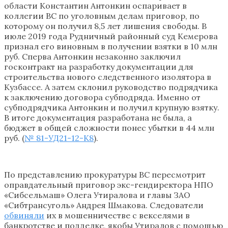
области Константин Антонкин оспаривает в
коллегии ВС по уголовным делам приговор, по
которому он получил 8,5 лет лишения свободы. В
июле 2019 года Рудничный районный суд Кемерова
признал его виновным в получении взятки в 10 млн
руб. Сперва Антонкин незаконно заключил
госконтракт на разработку документации для
строительства нового следственного изолятора в
Кузбассе. А затем склонил руководство подрядчика
к заключению договора субподряда. Именно от
субподрядчика Антонкин и получил крупную взятку.
В итоге документация разработана не была, а
бюджет в общей сложности понес убытки в 44 млн
руб. (
№ 81-УД21-12-К8
).
По представлению прокуратуры ВС пересмотрит
оправдательный приговор экс-гендиректора НПО
«Сибсельмаш» Олега Утиралова и главы ЗАО
«Сибтрансуголь» Андрея Шмакова. Следователи
обвиняли
их в мошенничестве с векселями в
банкротстве и подделке, якобы Утиралов с помощью