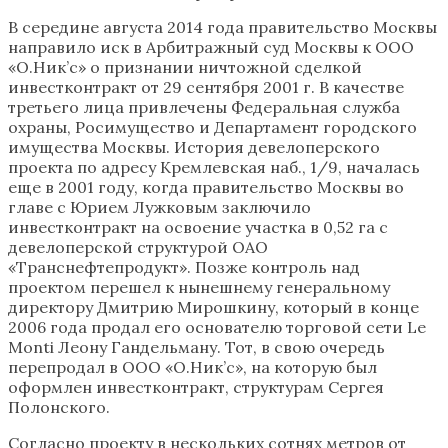
В середине августа 2014 года правительство Москвы
направило иск в Арбитражный суд Москвы к ООО
«О.Ник’с» о признании ничтожной сделкой
инвестконтракт от 29 сентября 2001 г. В качестве
третьего лица привлечены Федеральная служба
охраны, Росимущество и Департамент городского
имущества Москвы. История девелоперского
проекта по адресу Кремлевская наб., 1/9, началась
еще в 2001 году, когда правительство Москвы во
главе с Юрием Лужковым заключило
инвестконтракт на освоение участка в 0,52 га с
девелоперской структурой ОАО
«Транснефтепродукт». Позже контроль над
проектом перешел к нынешнему генеральному
директору Дмитрию Мирошкину, который в конце
2006 года продал его основателю торговой сети Le
Monti Леону Гандельману. Тот, в свою очередь
перепродал в ООО «О.Ник’c», на которую был
оформлен инвестконтракт, структурам Сергея
Полонского.
Согласно проекту в нескольких сотнях метров от