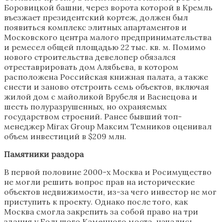
Боровицкой башни, через ворота которой в Кремль
въезжает президентский кортеж, должен был
появиться комплекс элитных апартаментов и
Московского центра малого предпринимательства
и ремесел общей площадью 22 тыс. кв. м. Помимо
нового строительства девелопер обязался
отреставрировать дом Алябьева, в котором
расположена Российская книжная палата, а также
снести и заново отстроить семь объектов, включая
жилой дом с майоликой Врубеля и Васнецова и
шесть полуразрушенных, но охраняемых
государством строений. Ранее бывший топ-
менеджер Mirax Group Максим Темников оценивал
объем инвестиций в $209 млн.
Памятники раздора
В первой половине 2000-х Москва и Росимущество
не могли решить вопрос прав на исторические
объектов недвижимости, из-за чего инвестор не мог
приступить к проекту. Однако после того, как
Москва смогла закрепить за собой право на три
здания у Большого Каменного моста, начались