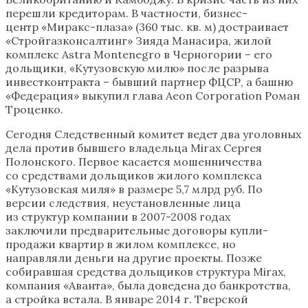
перешли кредиторам. В частности, бизнес-
центр «Миракс-плаза» (360 тыс. кв. м) достраивает
«Стройгазконсалтинг» Зияда Манасира, жилой
комплекс Astra Montenegro в Черногории – его
дольщики, «Кутузовскую милю» после разрыва
инвестконтракта – бывший партнер ФЦСР, а башню
«Федерация» выкупил глава Aeon Corporation Роман
Троценко.
Сегодня Следственный комитет ведет два уголовных
дела против бывшего владельца Mirax Сергея
Полонского. Первое касается мошенничества
со средствами дольщиков жилого комплекса
«Кутузовская миля» в размере 5,7 млрд руб. По
версии следствия, неустановленные лица
из структур компании в 2007-2008 годах
заключили предварительные договоры купли-
продажи квартир в жилом комплексе, но
направляли деньги на другие проекты. Позже
собиравшая средства дольщиков структура Mirax,
компания «Аванта», была доведена до банкротства,
а стройка встала. В январе 2014 г. Тверской