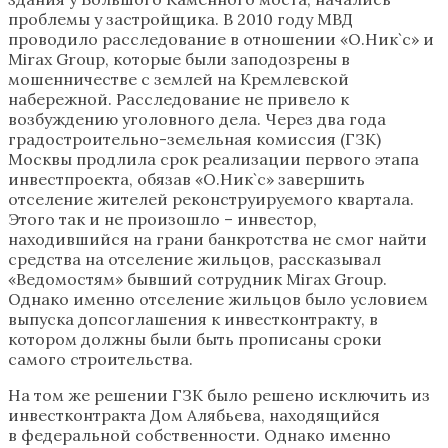
проблемы у застройщика. В 2010 году МВД
проводило расследование в отношении «О.Ник`с» и
Mirax Group, которые были заподозрены в
мошенничестве с землей на Кремлевской
набережной. Расследование не привело к
возбуждению уголовного дела. Через два года
градостроительно-земельная комиссия (ГЗК)
Москвы продлила срок реализации первого этапа
инвестпроекта, обязав «О.Ник`с» завершить
отселение жителей реконструируемого квартала.
Этого так и не произошло – инвестор,
находившийся на грани банкротства не смог найти
средства на отселение жильцов, рассказывал
«Ведомостям» бывший сотрудник Mirax Group.
Однако именно отселение жильцов было условием
выпуска допсоглашения к инвестконтракту, в
котором должны были быть прописаны сроки
самого строительства.
На том же решении ГЗК было решено исключить из
инвестконтракта Дом Алябьева, находящийся
в федеральной собственности. Однако именно