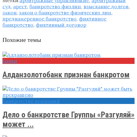
Метки:
арбитражные управляющие
,
арбитражный
суд
,
арест
,
банкротство физлиц
,
взыскание долгов
,
закон
,
закон о банкротстве физических лиц
,
преднамеренное банкротство
,
фиктивное
банкротство
,
фиктивный договор
Похожие темы
Банки
Алданзолотобанк признан банкротом
Банкротство компаний
Дело о банкротстве Группы «Разгуляй»
может ...