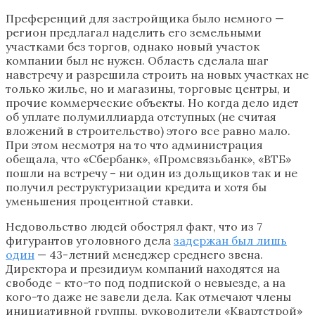
Преференций для застройщика было немного —
регион предлагал наделить его земельными
участками без торгов, однако новый участок
компании был не нужен. Область сделала шаг
навстречу и разрешила строить на новых участках не
только жилье, но и магазины, торговые центры, и
прочие коммерческие объекты. Но когда дело идет
об уплате полумиллиарда отступных (не считая
вложений в строительство) этого все равно мало.
При этом несмотря на то что администрация
обещала, что «Сбербанк», «Промсвязьбанк», «ВТБ»
пошли на встречу – ни один из дольщиков так и не
получил реструктуризации кредита и хотя бы
уменьшения процентной ставки.
Недовольство людей обострял факт, что из 7
фигурантов уголовного дела
задержан был лишь
один
— 43-летний менеджер среднего звена.
Директора и президиум компаний находятся на
свободе – кто-то под подпиской о невыезде, а на
кого-то даже не завели дела. Как отмечают члены
инициативной группы, руководители «Квартстрой»