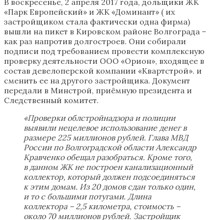
В воскресенье, 2 апреля 2017 года, дольщики ЖК
«Парк Европейский» и ЖК «Доминант» ( их
застройщиком стала фактически одна фирма)
вышли на пикет в Кировском районе Волгограда –
как раз напротив долгостроев. Они собирали
подписи под требованием провести комплексную
проверку деятельности ООО «Орион», входящее в
состав девелоперской компании «Квартстрой». и
сменить ее на другого застройщика. Документ
передали в Минстрой, приёмную президента и
Следственный комитет.
«Проверки облстройнадзора и полиции
выявили нецелевое использование денег в
размере 225 миллионов рублей. Глава МВД
России по Волгоградской области Александр
Кравченко обещал разобраться. Кроме того,
в данном ЖК не построен канализационный
коллектор, который должен подсоединяться
к этим домам. Из 20 домов сдан только один,
и то с большими потугами. Длина
коллектора – 2,5 километра, стоимость –
около 70 миллионов рублей. Застройщик