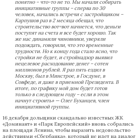
понятно – что-то не то. Мы начали собирать
инициативные группы – сперва по 30
человек, начались встречи с застройщиком –
Карпушов раз в 2 месяца обещал, что
строительство вот=вот начнется, что деньги
поступят на счета и все будет хорошо. Так
же нас динамили чиновники, уверяли
подождать, говорили, что это временные
трудности. Но к концу года стало ясно, что
стройки не будет, и стройнадзор выявил
нецелевое расходование денег – сотен
миллионов рублей. Я раз пять ездил в
Москву, был в Минстрое, в Госдуме, в
Совфеде, и даже в приемной Президента. В
итоге, по графику мой дом будет готов
только в следующем году – если в этом
начнут строить» — Олег Буханцев, член
инициативной группы.
16 декабря дольщики скандально известных ЖК
«Доминант» и «Парк Европейский» вновь собрались
на площади Ленина, чтобы выразить недовольство
действиями «Сбербанка», который не идет на диалог