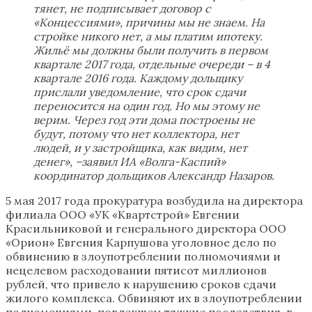
тянет, не подписывает договор с
«Концессиями», причины мы не знаем. На
стройке никого нет, а мы платим ипотеку.
Жильё мы должны были получить в первом
квартале 2017 года, отдельные очереди – в 4
квартале 2016 года. Каждому дольщику
прислали уведомление, что срок сдачи
переносится на один год. Но мы этому не
верим. Через год эти дома построены не
будут, потому что нет коллектора, нет
людей, и у застройщика, как видим, нет
денег», –заявил ИА «Волга-Каспий»
координатор дольщиков Александр Назаров.
5 мая 2017 года прокуратура возбудила на директора
филиала ООО «УК «Квартстрой» Евгении
Красильниковой и генерального директора ООО
«Орион» Евгения Карпушова уголовное дело по
обвинению в злоупотреблении полномочиями и
нецелевом расходовании пятисот миллионов
рублей, что привело к нарушению сроков сдачи
жилого комплекса. Обвиняют их в злоупотреблении
полномочиями, повлекшем тяжкие последствия, в