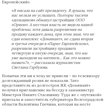
Европейский».
«Я писала на сайт президенту. Я думала, что
нас нельзя не услышать. Полторы тысячи
«дольщиков» обманул застройщик ООО
«Орион». А местная власть не видела нашей
проблемы, хотя давала разрешения на
продажу каждого дома, при этом зная, что не
сдан комплекс «Доминант», не сдана вторая
и третья очереди в «Парке Европейском»,
разрешили застройщику продавать
четвертую и пятую очереди, зная, что мы
уже выходили на митинги… Как это можно
назвать?», — рассказала журналистам
Светлана Гарбузова.
Попытки эти ни к чему не привели – по телевизору
долгожданный ролик не показали. Зато
представитель из долгостроя ЖК «Доминант»
получил приглашение на беседу к замминистру
Минстроя Никите Стасишину. Туда же с «путевкой»
приехала и заместитель губернатора Волгоградской
области Валентина Гречина, которая на месте