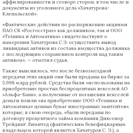
аффилированности и сговоре сторон, в том числе и
документы из уголовного дела «Хачатурова-
Клепальской».
«Фактические действия по распоряжению акциями
ПАО СК «Росгосстрах» как должником, так и ООО
«Техника и Автоматика» свидетельствуют о
намерении Хачатурова С.Э. осуществить вывод
ликвидных активов из состава имущества должника
с последующим сохранением контроля над таким
активом», — отметил судья.
Также выяснилось, что после безвозмездной
передачи этих акций они были проданы на бирже за
5,998 млрд рублей. Средства были «использованы на
приобретение простых беспроцентных векселей АО
«Альфа-Банк», а полученные от погашения векселей
деньги пошли «на приобретение ООО «Техника и
Автоматика» ценных бумаг иностранных эмитентов»,
которые, в свою очередь, «были переданы по
договору процентного займа компании Диксенор
Трейдинг Лимитед (фактическим бенефициарным
владельцем которой является Хачатуров С. Э.), а