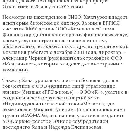
принадлежит ПАО «Финансовая корпорация
Открытие» (с 25 августа 2017 года).
Несмотря на нахождение в СИЗО, Хачатуров владеет
некоторым бизнесом до сих пор. За ним в ЕГРЮЛ
числятся 100% доли в ООО «Компания «Олимп-
Финанс» (предоставление прочих финансовых услуг,
кроме услуг по страхованию и пенсионному
обеспечению, не включенных в другие группировки).
Компания работает с декабря 2001 года, директор —
Александр Чернов (руководитель страхового ООО
«Мед-инвест», которым владеют две иностранные
компании).
Также у Хачатурова в активе — небольшая доля в
совместной с ООО «Капитал лайф страхование
жизни» (бывшая «РГС жизнь») — ООО «К+», участие в
создании некоммерческого партнёрства
«Индивидуальные застройщики «Мегион», где
отметился и Микаил Гуцериев (основной владелец
группы «САФМАР»), и, наконец, участие в создании
АО «Сервис-реестр». В числе соучредителей
последнего была и Надежда Клепальская.