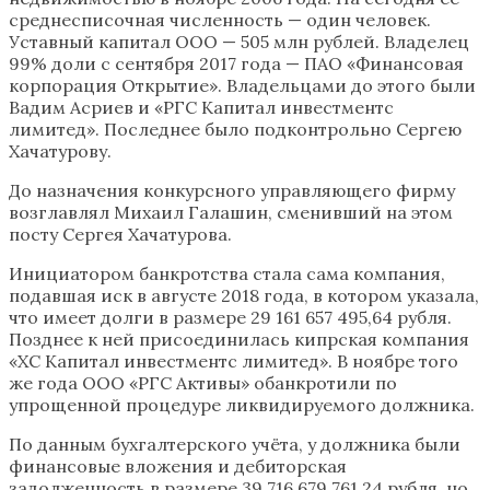
среднесписочная численность — один человек.
Уставный капитал ООО — 505 млн рублей. Владелец
99% доли с сентября 2017 года — ПАО «Финансовая
корпорация Открытие». Владельцами до этого были
Вадим Асриев и «РГС Капитал инвестментс
лимитед». Последнее было подконтрольно Сергею
Хачатурову.
До назначения конкурсного управляющего фирму
возглавлял Михаил Галашин, сменивший на этом
посту Сергея Хачатурова.
Инициатором банкротства стала сама компания,
подавшая иск в августе 2018 года, в котором указала,
что имеет долги в размере 29 161 657 495,64 рубля.
Позднее к ней присоединилась кипрская компания
«ХС Капитал инвестментс лимитед». В ноябре того
же года ООО «РГС Активы» обанкротили по
упрощенной процедуре ликвидируемого должника.
По данным бухгалтерского учёта, у должника были
финансовые вложения и дебиторская
задолженность в размере 39 716 679 761,24 рубля, но