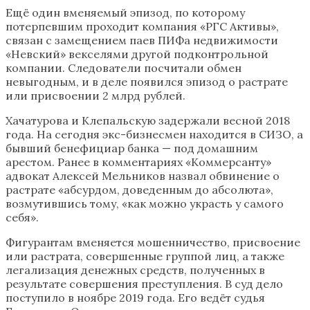
Ещё один вменяемый эпизод, по которому
потерпевшим проходит компания «РГС Активы»,
связан с замещением паев ПИФа недвижимости
«Невский» векселями другой подконтрольной
компании. Следователи посчитали обмен
невыгодным, и в деле появился эпизод о растрате
или присвоении 2 млрд рублей.
Хачатурова и Клепальскую задержали весной 2018
года. На сегодня экс-бизнесмен находится в СИЗО, а
бывший бенефициар банка — под домашним
арестом. Ранее в комментариях «Коммерсанту»
адвокат Алексей Мельников назвал обвинение о
растрате «абсурдом, доведенным до абсолюта»,
возмутившись тому, «как можно украсть у самого
себя».
Фигурантам вменяется мошенничество, присвоение
или растрата, совершенные группой лиц, а также
легализация денежных средств, полученных в
результате совершения преступления. В суд дело
поступило в ноябре 2019 года. Его ведёт судья