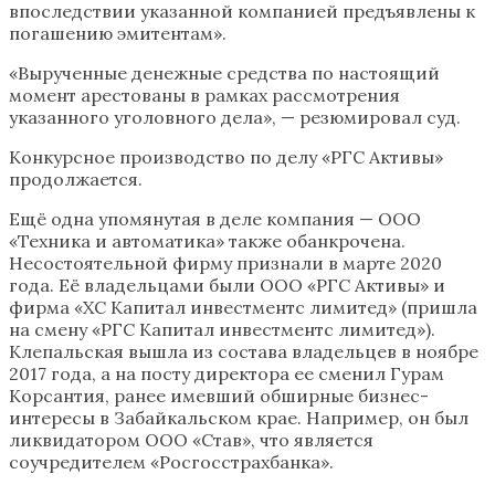
впоследствии указанной компанией предъявлены к
погашению эмитентам».
«Вырученные денежные средства по настоящий
момент арестованы в рамках рассмотрения
указанного уголовного дела», — резюмировал суд.
Конкурсное производство по делу «РГС Активы»
продолжается.
Ещё одна упомянутая в деле компания — ООО
«Техника и автоматика» также обанкрочена.
Несостоятельной фирму признали в марте 2020
года. Её владельцами были ООО «РГС Активы» и
фирма «ХС Капитал инвестментс лимитед» (пришла
на смену «РГС Капитал инвестментс лимитед»).
Клепальская вышла из состава владельцев в ноябре
2017 года, а на посту директора ее сменил Гурам
Корсантия, ранее имевший обширные бизнес-
интересы в Забайкальском крае. Например, он был
ликвидатором ООО «Став», что является
соучредителем «Росгосстрахбанка».