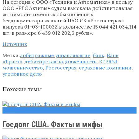
На сегодня с ООО «Техника и Автоматика» в пользу
ООО «РГС Активы» судом взыскана действительная
«стоимость именных обыкновенных
бездокументарных акций ПАО СК «Росгосстрах»
выпуска 01−03−10003Z в количестве 15 044 421 034,114
шт. в размере 6 439 012 202,6 рубля».
Источник
Метки:
арбитражные управляющие
,
банк
,
Банк
«Траст»
,
дебиторская задолженность
,
ЕГРЮЛ
,
мошенничество
,
Росгосстрах
,
страховые компании
,
уголовное дело
Похожие темы
Новости
Госдолг США. Факты и мифы