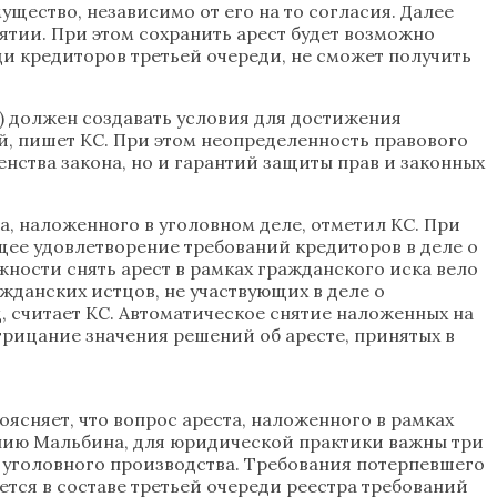
ущество, независимо от его на то согласия. Далее
ятии. При этом сохранить арест будет возможно
еди кредиторов третьей очереди, не сможет получить
) должен создавать условия для достижения
й, пишет КС. При этом неопределенность правового
нства закона, но и гарантий защиты прав и законных
а, наложенного в уголовном деле, отметил КС. При
щее удовлетворение требований кредиторов в деле о
ности снять арест в рамках гражданского иска вело
жданских истцов, не участвующих в деле о
 считает КС. Автоматическое снятие наложенных на
рицание значения решений об аресте, принятых в
ясняет, что вопрос ареста, наложенного в рамках
ению Мальбина, для юридической практики важны три
х уголовного производства. Требования потерпевшего
тся в составе третьей очереди реестра требований