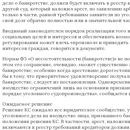
дело о банкротстве, должен будет включать в реестр 
другой суд, который наложил арест, по заявлению а
только в части, равной требованиям заявителя по уго
свой долг обратно полностью или в значительной ча
Вводимый законодателем порядок реализации того и
социальных целей и интересов и обеспечивать возмо
регулирования может влечь «произвол» и приводить 
интересов граждан, говорится в документе.
Нормы ФЗ «О несостоятельности (банкротстве)» не п
этом его сохранение, очевидно, «может существенно
банкротстве, особенно когда арестовано дорогостоя
бы к тому, что приоритетное удовлетворение получа
банкротстве, следует из постановления. Одновремен
имущество ограничений лишь на основании признани
порядке уголовного судопроизводства», сообщается 
Ожидаемое решение
Решение КС ожидало все юридическое сообщество, ут
уголовного дела на имущество лица, признанного б
положения решения КС. В частности, арест, наложенн
включаются в реестр требований кредиторов должника