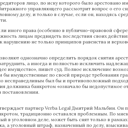
кредиторов лицо, по иску которого было арестовано им
рбитражного управляющего рассмотрит вопрос о его сн
ловному делу, и только в случае, если он, находясь ср
сти.
ли иного права (особенно в публично-правовой сфере
жность лицам предвидеть последствия своих действи
к нарушению не только принципов равенства и верхове
озволяют однозначно определить порядок снятия арест
 затруднить, а иногда и полностью исключить надлежа
щее имущество», пишет суд. Полное исключение возмож
ли бы имущественные по своей природе требования гра
но несправедливым был бы и противоположный подход,
я должника банкротом «означало бы недопустимое от
в постановлении.
верждает партнер Verba Legal Дмитрий Мальбин. Он по
анкротом, традиционно оставался проблемным. По мн
ый в уголовном деле, может быть снят только в рамка
, а уголовный штраф, назначенный по делу, взыскивае