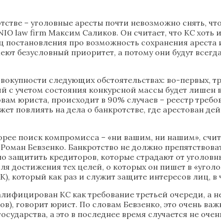
отстве – уголовные аресты почти невозможно снять, чт
O law firm Максим Саликов. Он считает, что КС хоть и
ац постановления про возможность сохранения ареста 
ют безусловный приоритет, а потому они будут всегд
овокупности следующих обстоятельствах: во-первых, т
ий с учетом состояния конкурсной массы будет лишен
словам юриста, происходит в 90% случаев – реестр тре
ет повлиять на дела о банкротстве, где арестован дей
скорее поиск компромисса – «ни вашим, ни нашим», с
p) Роман Бевзенко. Банкротство не должно препятство
но защитить кредиторов, которые страдают от уголовн
ля достижения тех целей, о которых он пишет в «угол
 ГК), который как раз и служит защите интересов лиц, в
алифицирован КС как требование третьей очереди, а н
в), говорит юрист. По словам Бевзенко, это очень важ
сударства, а это в последнее время случается не очень