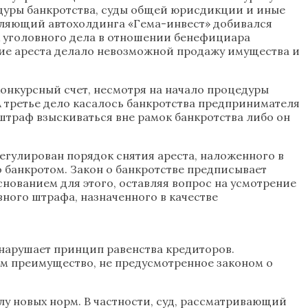
едуры банкротства, суды общей юрисдикции и иные
авляющий автохолдинга «Гема-инвест» добивался
х уголовного дела в отношении бенефициара
ние ареста делало невозможной продажу имущества и
конкурсный счет, несмотря на начало процедуры
А третье дело касалось банкротства предпринимателя
штраф взыскиваться вне рамок банкротства либо он
регулирован порядок снятия ареста, наложенного в
 банкротом. Закон о банкротстве предписывает
снованием для этого, оставляя вопрос на усмотрение
вного штрафа, назначенного в качестве
 нарушает принцип равенства кредиторов.
ам преимущество, не предусмотренное законом о
лу новых норм. В частности, суд, рассматривающий