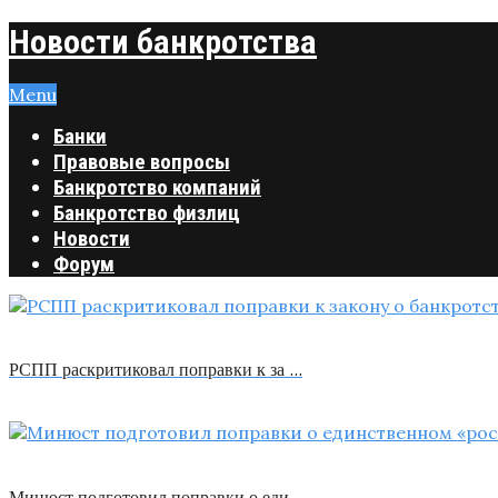
Новости банкротства
Menu
Банки
Правовые вопросы
Банкротство компаний
Банкротство физлиц
Новости
Форум
РСПП раскритиковал поправки к за …
Минюст подготовил поправки о еди …