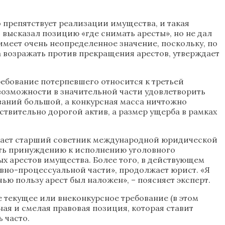
о препятствует реализации имущества, и такая
 высказал позицию «где снимать аресты», но не дал
имеет очень неопределенное значение, поскольку, по
а возражать против прекращения арестов, утверждает
ребование потерпевшего относится к третьей
 возможности в значительной части удовлетворить
бований большой, а конкурсная масса ничтожно
ствительно дорогой актив, а размер ущерба в рамках
читает старший советник международной юридической
вать принуждению к исполнению уголовного
ых арестов имущества. Более того, в действующем
овно-процессуальной части», продолжает юрист. «Я
 чью пользу арест был наложен», – поясняет эксперт.
е текущее или внеконкурсное требование (в этом
ная и смелая правовая позиция, которая ставит
 часто.