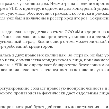
 в рамках уголовных дел. Несмотря на введение проц
ормы УПК. К примеру, в одном из дел конкурсный упр
ым судом для обеспечения гражданского иска в рамка
еля уже были включены в реестр кредиторов. Сохране
нные денежные средства со счета ООО «Мир дорог» на 
банка, сославшись на приоритет уголовного ареста. 
уголовный штраф. Возник спор о том, может ли такой 
тр требований кредиторов.
алась в двух правовых коллизиях. Во-первых, не был у
го иска, с имущества юридического лица, признанного
ссы, а УПК не определяет банкротство безусловным о
, возникла неясность с очередностью погашения уголо
 регулирование создает правовую неопределенность и
урсного производства фактически дает отдельным лиц
споров, который будет действовать до вступления в си