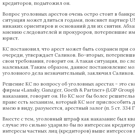
кредиторов, подытожил он.
Вопрос уголовных арестов очень остро стоит в банкр
ситуация может длиться годами, поясняет партнер UNI
никаких ориентиров и оснований для их снятия. Абз
мнению следователей и прокуроров, потерпевшие име
юрист.
КС постановил, что арест может быть сохранен при с
очереди, утверждает Саликов. Во-вторых, потерпевш
свои требования, говорит он. А такая ситуация, по 
маленькая. Таким образом, данное постановление мож
уголовного дела незначительный, заключил Саликов.
Решение КС по вопросу об уголовных арестах – это 
фирмы «Lansky, Ganzger, Goeth & Partner» (LGP Grou
наказания, говорит он. Но КС мог бы более решитель
праве есть механизм, который КС мог приспособить д
имею в виду, разумеется, арестный залог (п. 5 ст. 334
Вместе с тем, уголовный штраф как наказание был кв
случае это сильно ударило бы по интересам кредиторо
интересы частных лиц (кредиторов) выше интересов го