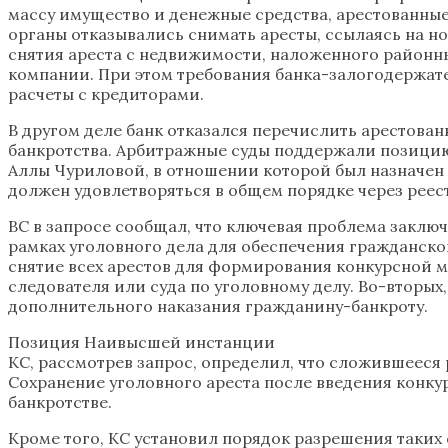
массу имущество и денежные средства, арестованные
органы отказывались снимать аресты, ссылаясь на н
снятия ареста с недвижимости, наложенного районн
компании. При этом требования банка-залогодержат
расчеты с кредиторами.
В другом деле банк отказался перечислить арестова
банкротства. Арбитражные суды поддержали позицию 
Аллы Чуриловой, в отношении которой был назначен 
должен удовлетворяться в общем порядке через реес
ВС в запросе сообщал, что ключевая проблема заключ
рамках уголовного дела для обеспечения гражданско
снятие всех арестов для формирования конкурсной ма
следователя или суда по уголовному делу. Во-вторых
дополнительного наказания гражданину-банкроту.
Позиция Наивысшей инстанции
КС, рассмотрев запрос, определил, что сложившееся
Сохранение уголовного ареста после введения конк
банкротстве.
Кроме того, КС установил порядок разрешения таких 