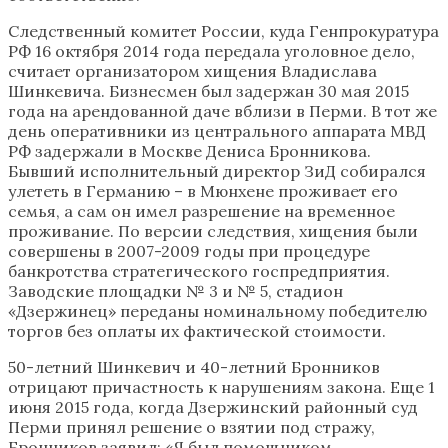
Следственный комитет России, куда Генпрокуратура
РФ 16 октября 2014 года передала уголовное дело,
считает организатором хищения Владислава
Шинкевича. Бизнесмен был задержан 30 мая 2015
года на арендованной даче вблизи в Перми. В тот же
день оперативники из центрального аппарата МВД
РФ задержали в Москве Дениса Бронникова.
Бывший исполнительный директор ЗиД собирался
улететь в Германию – в Мюнхене проживает его
семья, а сам он имел разрешение на временное
проживание. По версии следствия, хищения были
совершены в 2007-2009 годы при процедуре
банкротства стратегического госпредприятия.
Заводские площадки № 3 и № 5, стадион
«Дзержинец» переданы номинальному победителю
торгов без оплаты их фактической стоимости.
50-летний Шинкевич и 40-летний Бронников
отрицают причастность к нарушениям закона. Еще 1
июня 2015 года, когда Дзержинский районный суд
Перми принял решение о взятии под стражу,
Бронников заявил: «Я был помощником