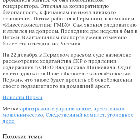
гендиректора. Отвечал за корпоративную
безопасность, к финансам не имел никакого
отношения. Потом работал в Германии, в компании
«Инвестконсалтинг ГМБХ». Сам звонил следователю
и являлся на допросы. Последние две недели я был в
Перми. В заграничном паспорте у меня отмечено
более ста отъездов из России».
На 22 декабря в Пермском краевом суде назначено
рассмотрение ходатайства СКР о продлении
содержания в СИЗО Владислава Шинкевича. Один
из его адвокатов Павел Яковлев сказал «Новостям
Перми», что также будет просить об освобождении
своего подзащитного на домашний арест.
Новости Перми
Метки:
арбитражные управляющие
,
арест
,
закон
,
мошенничество
,
Следственный комитет
,
уголовное
дело
Похожие темы