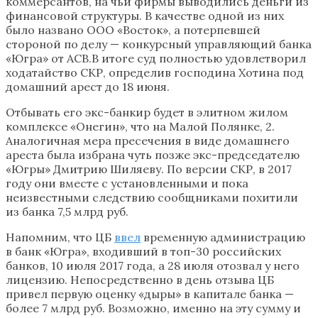
коммерсантов, на чьи фирмы выводились деньги из
финансовой структуры. В качестве одной из них
было названо ООО «Восток», а потерпевшей
стороной по делу — конкурсный управляющий банка
«Югра» от АСВ.В итоге суд полностью удовлетворил
ходатайство СКР, определив господина Хотина под
домашний арест до 18 июня.
Отбывать его экс-банкир будет в элитном жилом
комплексе «Онегин», что на Малой Полянке, 2.
Аналогичная мера пресечения в виде домашнего
ареста была избрана чуть позже экс-председателю
«Югры» Дмитрию Шиляеву. По версии СКР, в 2017
году они вместе с установленными и пока
неизвестными следствию сообщниками похитили
из банка 7,5 млрд руб.
Напомним, что ЦБ
ввел
временную администрацию
в банк «Югра», входивший в топ-30 российских
банков, 10 июля 2017 года, а 28 июля отозвал у него
лицензию. Непосредственно в день отзыва ЦБ
привел первую оценку «дыры» в капитале банка —
более 7 млрд руб. Возможно, именно на эту сумму и