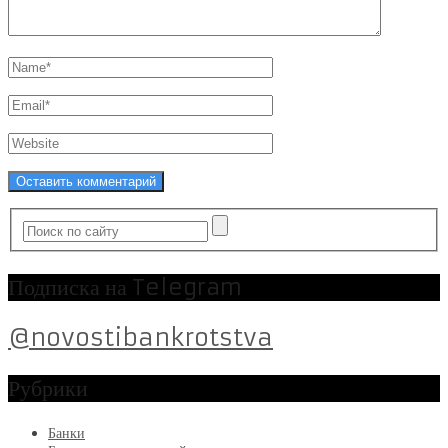
Подписка на Telegram
@novostibankrotstva
Рубрики
Банки