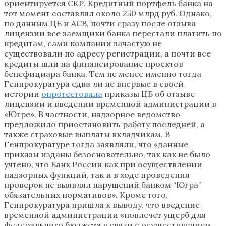
ориентируется СКР. Кредитный портфель банка на
тот момент составлял около 250 млрд руб. Однако,
по данным ЦБ и АСВ, почти сразу после отзыва
лицензии все заемщики банка перестали платить по
кредитам, сами компании зачастую не
существовали по адресу регистрации, а почти все
кредиты шли на финансирование проектов
бенефициара банка. Тем не менее именно тогда
Генпрокуратура едва ли не впервые в своей
истории
опротестовала
приказы ЦБ об отзыве
лицензии и введении временной администрации в
«Югре». В частности, надзорное ведомство
предложило приостановить работу последней, а
также страховые выплаты вкладчикам. В
Генпрокуратуре тогда заявляли, что «данные
приказы изданы безосновательно, так как не было
учтено, что Банк России как при осуществлении
надзорных функций, так и в ходе проведения
проверок не выявлял нарушений банком “Югра”
обязательных нормативов». Кроме того,
Генпрокуратура пришла к выводу, что введение
временной администрации «повлечет ущерб для
федерального бюджета в связи с осуществлением