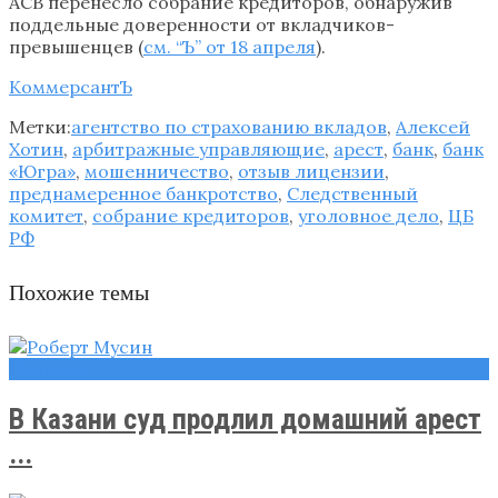
АСВ перенесло собрание кредиторов, обнаружив
поддельные доверенности от вкладчиков-
превышенцев (
см. “Ъ” от 18 апреля
).
КоммерсантЪ
Метки:
агентство по страхованию вкладов
,
Алексей
Хотин
,
арбитражные управляющие
,
арест
,
банк
,
банк
«Югра»
,
мошенничество
,
отзыв лицензии
,
преднамеренное банкротство
,
Следственный
комитет
,
собрание кредиторов
,
уголовное дело
,
ЦБ
РФ
Похожие темы
Новости
В Казани суд продлил домашний арест
...