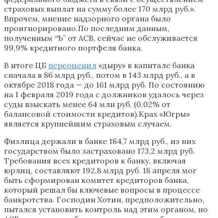
страховых выплат на сумму более 170 млрд руб.».
Впрочем, мнение надзорного органа было
проигнорировано.По последним данным,
полученным “Ъ” от АСВ, сейчас не обслуживается
99,9% кредитного портфеля банка.
В итоге ЦБ
переоценил
«дыру» в капитале банка
сначала в 86 млрд руб., потом в 143 млрд руб., а в
октябре 2018 года — до 161 млрд руб. По состоянию
на 1 февраля 2019 года с должников удалось через
суды взыскать менее 64 млн руб. (0,02% от
балансовой стоимости кредитов).Крах «Югры»
является крупнейшим страховым случаем.
Физлица держали в банке 184,7 млрд руб., из них
государством было застраховано 173,2 млрд руб.
Требования всех кредиторов к банку, включая
юрлиц, составляют 192,8 млрд руб. 18 апреля мог
быть сформирован комитет кредиторов банка,
который решал бы ключевые вопросы в процессе
банкротства. Господин Хотин, предположительно,
пытался установить контроль над этим органом, но