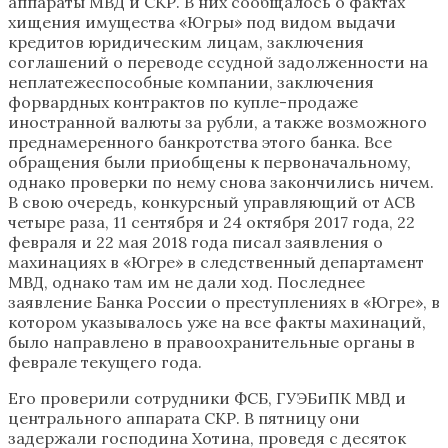
аппараты МВД и СКР. В них сообщалось о фактах
хищения имущества «Югры» под видом выдачи
кредитов юридическим лицам, заключения
соглашений о переводе ссудной задолженности на
неплатежеспособные компании, заключения
форвардных контрактов по купле-продаже
иностранной валюты за рубли, а также возможного
преднамеренного банкротства этого банка. Все
обращения были приобщены к первоначальному,
однако проверки по нему снова закончились ничем.
В свою очередь, конкурсный управляющий от АСВ
четыре раза, 11 сентября и 24 октября 2017 года, 22
февраля и 22 мая 2018 года писал заявления о
махинациях в «Югре» в следственный департамент
МВД, однако там им не дали ход. Последнее
заявление Банка России о преступлениях в «Югре», в
котором указывалось уже на все факты махинаций,
было направлено в правоохранительные органы в
феврале текущего года.
Его проверили сотрудники ФСБ, ГУЭБиПК МВД и
центрального аппарата СКР. В пятницу они
задержали господина Хотина, проведя с десяток