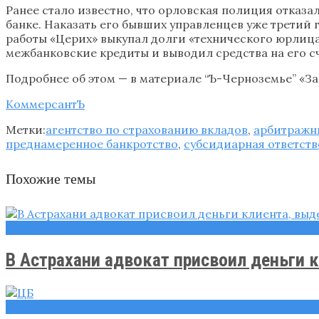
Ранее стало известно, что орловская полиция отказа
банке. Наказать его бывших управленцев уже третий 
работы «Церих» выкупал долги «технического юрлица
межбанковские кредиты и выводил средства на его сч
Подробнее об этом — в материале “Ъ-Черноземье” «З
КоммерсантЪ
Метки:
агентство по страхованию вкладов
,
арбитражн
преднамеренное банкротство
,
субсидиарная ответств
Похожие темы
Новости
В Астрахани адвокат присвоил деньги кл
Новости