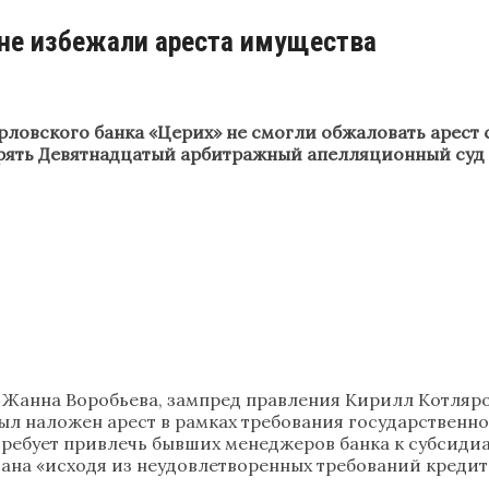
 не избежали ареста имущества
овского банка «Церих» не смогли обжаловать арест св
рять Девятнадцатый арбитражный апелляционный суд в
а Жанна Воробьева, зампред правления Кирилл Котляр
л наложен арест в рамках требования государственно
ебует привлечь бывших менеджеров банка к субсидиарн
итана «исходя из неудовлетворенных требований креди