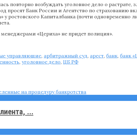
лась повторно возбуждать уголовное дело о растрате,
год просят Банк России и Агентство по страхованию вк
» у ростовского Капиталбанка (почти одновременно л
ета.
а менеджерами «Цериха» не придет полиция».
ые управляющие
,
арбитражный суд
,
арест
,
банк
,
банк «
енность
,
уголовное дело
,
ЦБ РФ
иента, ...