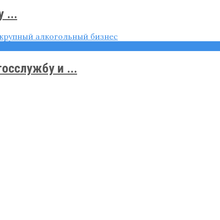
...
сслужбу и ...