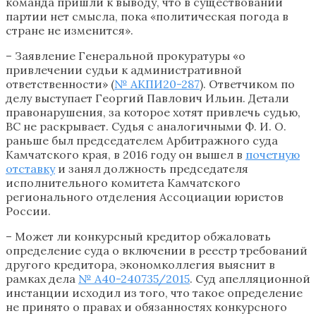
команда пришли к выводу, что в существовании
партии нет смысла, пока «политическая погода в
стране не изменится».
– Заявление Генеральной прокуратуры «о
привлечении судьи к административной
ответственности» (
№ АКПИ20-287
). Ответчиком по
делу выступает Георгий Павлович Ильин. Детали
правонарушения, за которое хотят привлечь судью,
ВС не раскрывает. Судья с аналогичными Ф. И. О.
раньше был председателем Арбитражного суда
Камчатского края, в 2016 году он вышел в
почетную
отставку
и занял должность председателя
исполнительного комитета Камчатского
регионального отделения Ассоциации юристов
России.
– Может ли конкурсный кредитор обжаловать
определение суда о включении в реестр требований
другого кредитора, экономколлегия выяснит в
рамках дела
№ А40-240735/2015
. Суд апелляционной
инстанции исходил из того, что такое определение
не принято о правах и обязанностях конкурсного