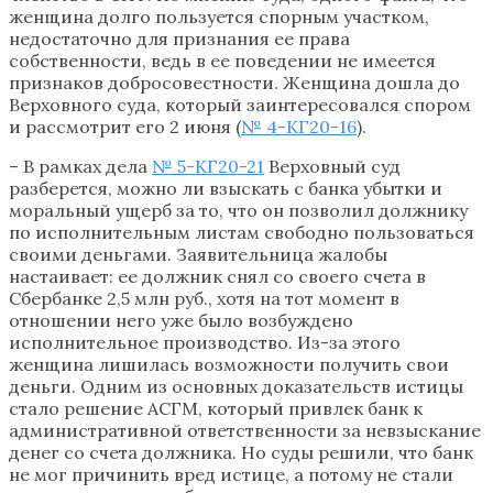
женщина долго пользуется спорным участком,
недостаточно для признания ее права
собственности, ведь в ее поведении не имеется
признаков добросовестности. Женщина дошла до
Верховного суда, который заинтересовался спором
и рассмотрит его 2 июня (
№ 4-КГ20-16
).
– В рамках дела
№ 5-КГ20-21
Верховный суд
разберется, можно ли взыскать с банка убытки и
моральный ущерб за то, что он позволил должнику
по исполнительным листам свободно пользоваться
своими деньгами. Заявительница жалобы
настаивает: ее должник снял со своего счета в
Сбербанке 2,5 млн руб., хотя на тот момент в
отношении него уже было возбуждено
исполнительное производство. Из-за этого
женщина лишилась возможности получить свои
деньги. Одним из основных доказательств истицы
стало решение АСГМ, который привлек банк к
административной ответственности за невзыскание
денег со счета должника. Но суды решили, что банк
не мог причинить вред истице, а потому не стали