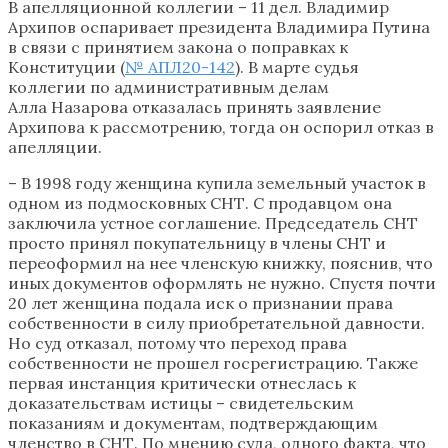
В апелляционной коллегии – 11 дел. Владимир
Архипов оспаривает президента Владимира Путина
в связи с принятием закона о поправках к
Конституции (
№ АПЛ20-142
). В марте судья
коллегии по административным делам
Алла Назарова отказалась принять заявление
Архипова к рассмотрению, тогда он оспорил отказ в
апелляции.
– В 1998 году женщина купила земельный участок в
одном из подмосковных СНТ. С продавцом она
заключила устное соглашение. Председатель СНТ
просто принял покупательницу в члены СНТ и
переоформил на нее членскую книжку, пояснив, что
иных документов оформлять не нужно. Спустя почти
20 лет женщина подала иск о признании права
собственности в силу приобретательной давности.
Но суд отказал, потому что переход права
собственности не прошел госрегистрацию. Также
первая инстанция критически отнеслась к
доказательствам истицы – свидетельским
показаниям и документам, подтверждающим
членство в СНТ. По мнению суда, одного факта, что